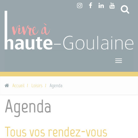
Panneau de gestion des cookies
Reche
Toggle
navigatio
Accueil
Loisirs
Agenda
Agenda
Tous vos rendez-vous