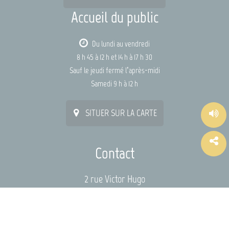
Accueil du public
Du lundi au vendredi
8 h 45 à 12 h et 14 h à 17 h 30
Sauf le jeudi fermé l’après-midi
Samedi 9 h à 12 h
SITUER SUR LA CARTE
Contact
2 rue Victor Hugo
44115 HAUTE-GOULAINE
mairie@hautegoulaine.fr
02 40 54 92 22