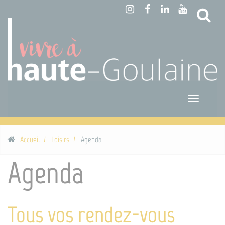
Panneau de gestion des cookies
Reche
Toggle
navigatio
Accueil
Loisirs
Agenda
Agenda
Tous vos rendez-vous