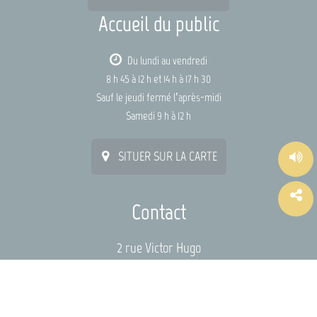
Accueil du public
Du lundi au vendredi
8 h 45 à 12 h et 14 h à 17 h 30
Sauf le jeudi fermé l’après-midi
Samedi 9 h à 12 h
SITUER SUR LA CARTE
Contact
2 rue Victor Hugo
44115 HAUTE-GOULAINE
mairie@hautegoulaine.fr
02 40 54 92 22