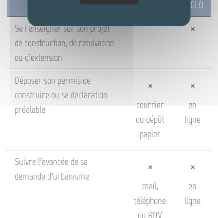
MAIRIE
AGGLO
Se renseigner sur son projet
×
de construction, de rénovation
ou d’extension
Déposer son permis de
×
×
construire ou sa déclaration
courrier
en
préalable
ou dépôt
ligne
papier
Suivre l’avancée de sa
×
×
demande d’urbanisme
mail,
en
téléphone
ligne
ou RDV