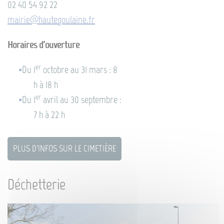
02 40 54 92 22
mairie@hautegoulaine.fr
Horaires d'ouverture
er
Du 1
octobre au 31 mars : 8
h à 18 h
er
Du 1
avril au 30 septembre :
7 h à 22 h
PLUS D'INFOS SUR LE CIMETIÈRE
Déchetterie