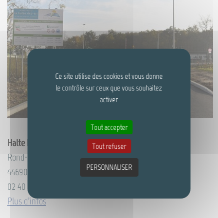
Ce site utilise des cookies et vous donne
le contrôle sur ceux que vous souhaitez
activer
Tout accepter
Halte Éco Tri
Tout refuser
Rond-point des Moutonnières
PERSONNALISER
44690 LA HAYE-FOUASSIÈRE
02 40 54 86 66
Plus d’infos