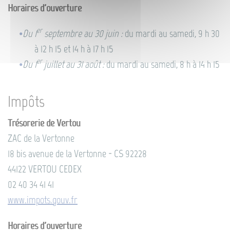
Horaires d'ouverture
er
Du 1
septembre au 30 juin :
du mardi au samedi, 9 h 30
à 12 h 15 et 14 h à 17 h 15
er
Du 1
juillet au 31 août :
du mardi au samedi, 8 h à 14 h 15
Impôts
Trésorerie de Vertou
ZAC de la Vertonne
18 bis avenue de la Vertonne - CS 92228
44122 VERTOU CEDEX
02 40 34 41 41
www.impots.gouv.fr
Horaires d'ouverture