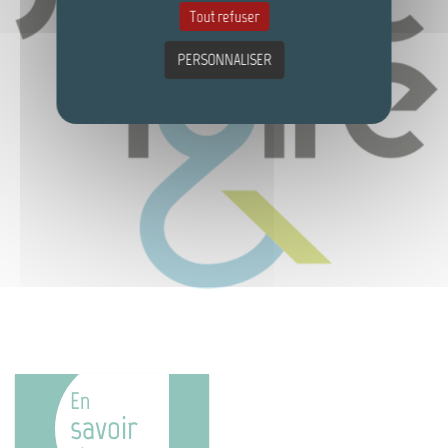
Tout refuser
PERSONNALISER
En
savoir