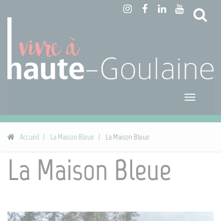
Panneau de gestion des cookies
Reche
Toggle
navigatio
Accueil
La Maison Bleue
La Maison Bleue
La Maison Bleue