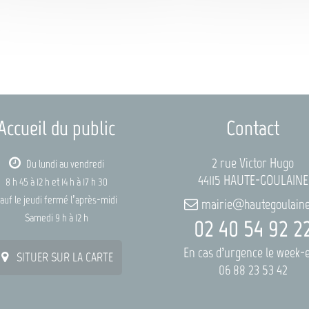
Accueil du public
Contact
2 rue Victor Hugo
Du lundi au vendredi
44115 HAUTE-GOULAINE
8 h 45 à 12 h et 14 h à 17 h 30
auf le jeudi fermé l’après-midi
mairie@hautegoulaine
Samedi 9 h à 12 h
02 40 54 92 2
En cas d’urgence le week-
SITUER SUR LA CARTE
06 88 23 53 42