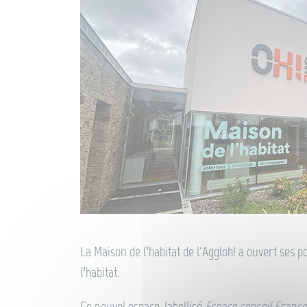
La Maison de l’habitat de l'Aggloh! a ouvert ses p
l’habitat.
Ce nouvel espace, labellisé
Espace conseil France