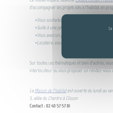
d’accompagner les projets liés à l’habitat, en pro
Vous souhaitez mener des travaux de rénova
Suite à une perte d’autonomie, votre logeme
Ce 
Vous avez un projet d’achat immobilier ? Pou
Locataire, vous êtes en conflit avec votre pro
Sur toutes ces thématiques et bien d'autres, vous
interlocuteur ou vous proposer un rendez-vous a
La
Maison de l’habitat
est ouverte du lundi au ven
5, allée du Chantre à Clisson
Contact : 02 40 57 57 81