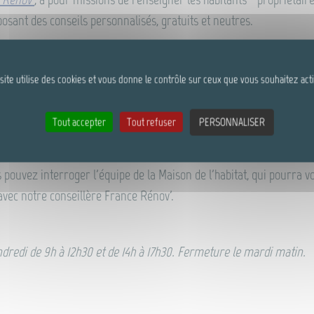
posant des conseils personnalisés, gratuits et neutres.
tion énergétique ?
nt a besoin d’être adapté ?
site utilise des cookies et vous donne le contrôle sur ceux que vous souhaitez act
r y vivre ou pour louer ?
priétaire ?
Tout accepter
Tout refuser
PERSONNALISER
 pouvez interroger l'équipe de la Maison de l'habitat, qui pourra v
vec notre conseillère France Rénov'.
dredi de 9h à 12h30 et de 14h à 17h30. Fermeture le mardi matin.